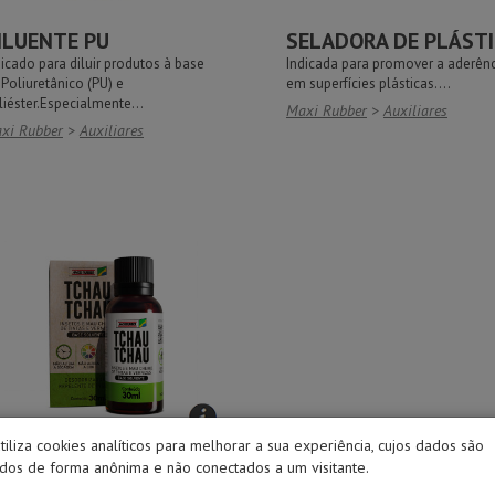
ILUENTE PU
SELADORA DE PLÁST
dicado para diluir produtos à base
Indicada para promover a aderên
 Poliuretânico (PU) e
em superfícies plásticas....
liéster.Especialmente...
Maxi Rubber
>
Auxiliares
xi Rubber
>
Auxiliares
utiliza cookies analíticos para melhorar a sua experiência, cujos dados são
CHAU TCHAU
os de forma anônima e não conectados a um visitante.
hau Tchau foi desenvolvido para