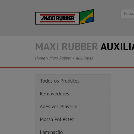
MAXI RUBBER
AUXILI
Home
>
Maxi Rubber
>
Auxiliares
Todos os Produtos
Removedores
Adesivos Plástico
Massa Poliéster
Laminação