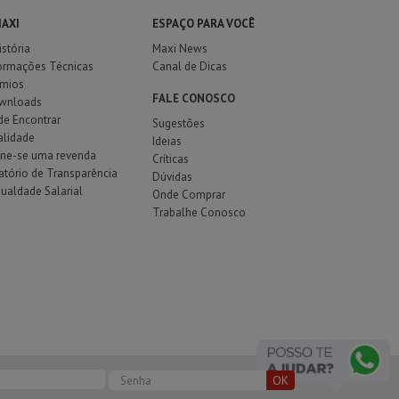
MAXI
ESPAÇO PARA VOCÊ
istória
Maxi News
ormações Técnicas
Canal de Dicas
êmios
FALE CONOSCO
wnloads
e Encontrar
Sugestões
alidade
Ideias
rne-se uma revenda
Críticas
atório de Transparência
Dúvidas
gualdade Salarial
Onde Comprar
Trabalhe Conosco