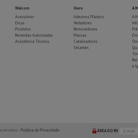
Walcom
Ibere
A 
Acessórios
Adesivos Plástico
A H
Dicas
Vedadores
Inf
Produtos
Removedores
Pr
Revendas Autorizadas
Massas
Do
Assistência Técnica
Catalisadores
Ond
Selantes
Qu
To
Rel
e I
reservados -
Política de Privacidade
ÁREA DO RV