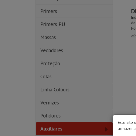
D
Primers
In
de
Primers PU
Po
Ma
Massas
Vedadores
Proteção
Colas
Linha Colours
Vernizes
Polidores
Este site 
Auxiliares
T
armazenad
Tc