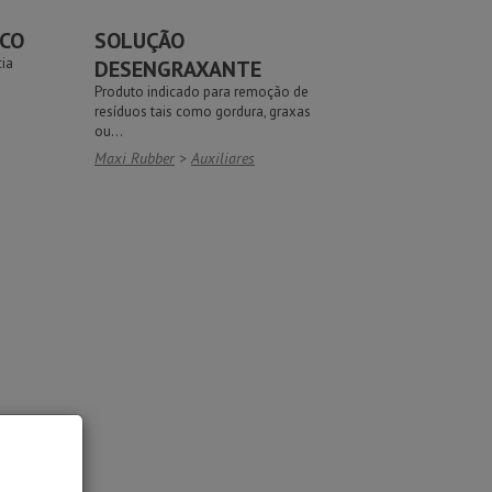
ICO
SOLUÇÃO
cia
DESENGRAXANTE
Produto indicado para remoção de
resíduos tais como gordura, graxas
ou...
Maxi Rubber
>
Auxiliares