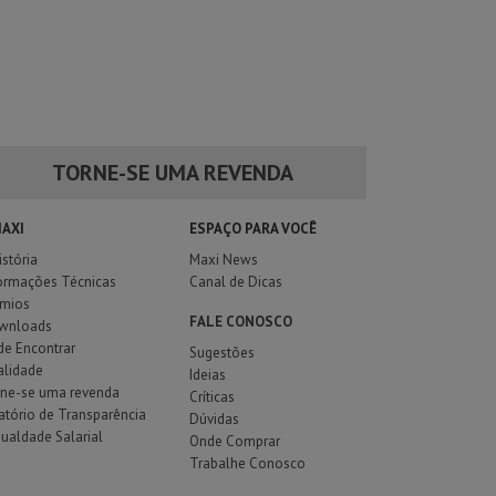
TORNE-SE UMA REVENDA
MAXI
ESPAÇO PARA VOCÊ
istória
Maxi News
ormações Técnicas
Canal de Dicas
êmios
FALE CONOSCO
wnloads
e Encontrar
Sugestões
alidade
Ideias
rne-se uma revenda
Críticas
atório de Transparência
Dúvidas
gualdade Salarial
Onde Comprar
Trabalhe Conosco