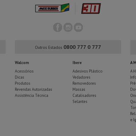
0800 777 0 777
Outros Estados
Walcom
Ibere
A 
Acessórios
Adesivos Plástico
A H
Dicas
Vedadores
Inf
Produtos
Removedores
Pr
Revendas Autorizadas
Massas
Do
Assistência Técnica
Catalisadores
Ond
Selantes
Qu
To
Rel
e I