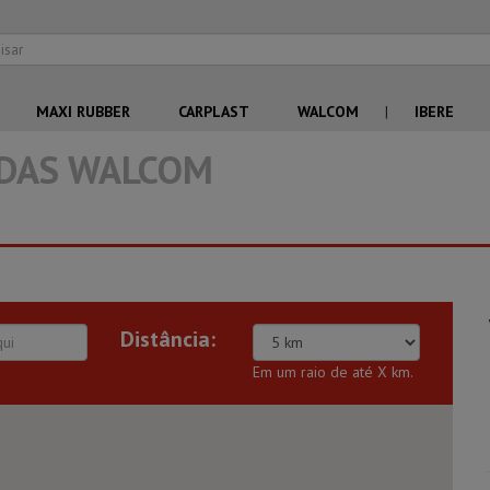
MAXI RUBBER
CARPLAST
WALCOM
|
IBERE
ADAS WALCOM
Distância:
.
Em um raio de até X km.