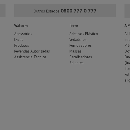
0800 777 0 777
Outros Estados
Walcom
Ibere
A 
Acessórios
Adesivos Plástico
A H
Dicas
Vedadores
Inf
Produtos
Removedores
Pr
Revendas Autorizadas
Massas
Do
Assistência Técnica
Catalisadores
Ond
Selantes
Qu
To
Rel
e I