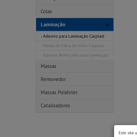
Colas
Laminação
-
Adesivo para Laminação Carplast
-
Manta de Fibra de Vidro Carplast
-
Adesivo Reforçado para Laminação
Massas
Removedor
Massas Poliéster
Catalisadores
Este site 