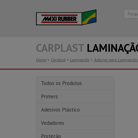
CARPLAST
LAMINAÇÃ
Home
>
Carplast
>
Laminação
>
Adesivo para Laminação 
Todos os Produtos
Primers
Adesivos Plástico
Vedadores
Proteção