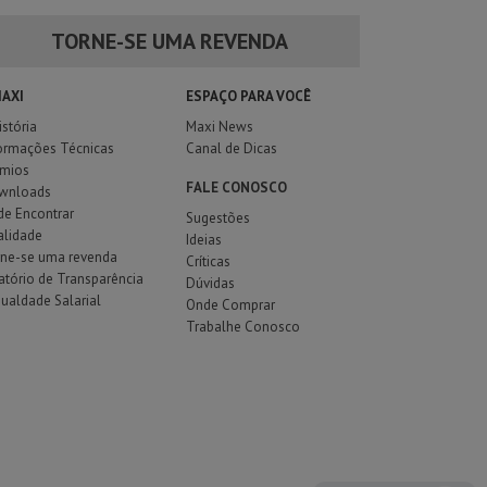
TORNE-SE UMA REVENDA
MAXI
ESPAÇO PARA VOCÊ
istória
Maxi News
ormações Técnicas
Canal de Dicas
êmios
FALE CONOSCO
wnloads
e Encontrar
Sugestões
alidade
Ideias
rne-se uma revenda
Críticas
atório de Transparência
Dúvidas
gualdade Salarial
Onde Comprar
Trabalhe Conosco