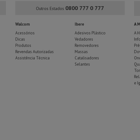
0800 777 0 777
Outros Estados
Walcom
Ibere
A 
Acessórios
Adesivos Plástico
A H
Dicas
Vedadores
Inf
Produtos
Removedores
Pr
Revendas Autorizadas
Massas
Do
Assistência Técnica
Catalisadores
Ond
Selantes
Qu
To
Rel
e I