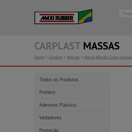
CARPLAST
MASSAS
Home
>
Carplast
>
Massas
>
Massa Rápida Cinza Carplas
Todos os Produtos
Primers
Adesivos Plástico
Vedadores
Proteção