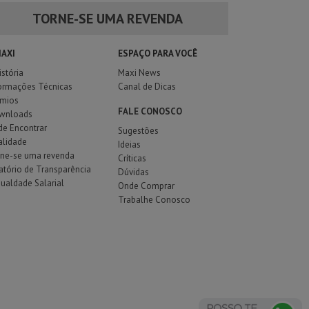
TORNE-SE UMA REVENDA
MAXI
ESPAÇO PARA VOCÊ
istória
Maxi News
ormações Técnicas
Canal de Dicas
êmios
FALE CONOSCO
wnloads
e Encontrar
Sugestões
alidade
Ideias
rne-se uma revenda
Críticas
atório de Transparência
Dúvidas
gualdade Salarial
Onde Comprar
Trabalhe Conosco