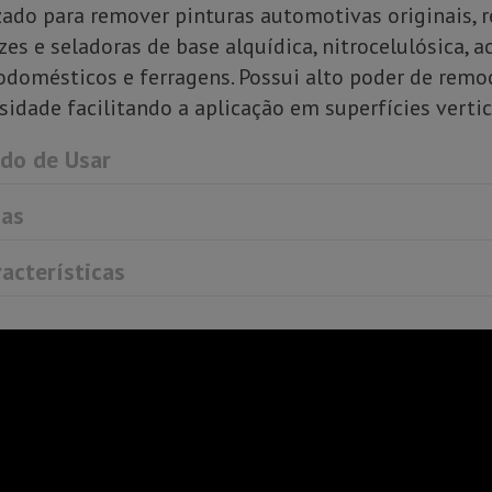
zado para remover pinturas automotivas originais, re
zes e seladoras de base alquídica, nitrocelulósica, a
odomésticos e ferragens. Possui alto poder de remo
sidade facilitando a aplicação em superfícies vertic
o de Usar
as
acterísticas