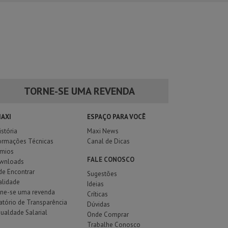
TORNE-SE UMA REVENDA
MAXI
ESPAÇO PARA VOCÊ
istória
Maxi News
ormações Técnicas
Canal de Dicas
êmios
FALE CONOSCO
wnloads
e Encontrar
Sugestões
alidade
Ideias
rne-se uma revenda
Críticas
atório de Transparência
Dúvidas
gualdade Salarial
Onde Comprar
Trabalhe Conosco