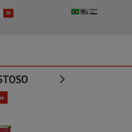
STOSO
as