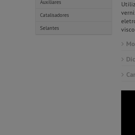
Auxiliares
Utili
verni
Catalisadores
eletr
Selantes
visco
Mod
Dic
Car