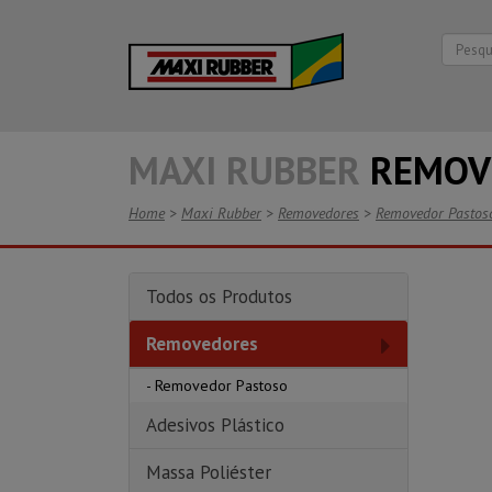
MAXI RUBBER
REMOV
Home
>
Maxi Rubber
>
Removedores
>
Removedor Pastos
Todos os Produtos
Removedores
-
Removedor Pastoso
Adesivos Plástico
Massa Poliéster