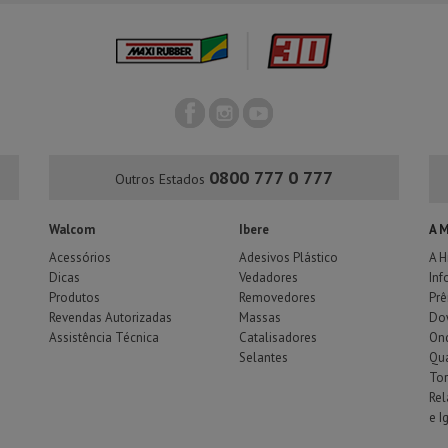
0800 777 0 777
Outros Estados
Walcom
Ibere
A 
Acessórios
Adesivos Plástico
A H
Dicas
Vedadores
Inf
Produtos
Removedores
Pr
Revendas Autorizadas
Massas
Do
Assistência Técnica
Catalisadores
Ond
Selantes
Qu
To
Rel
e I