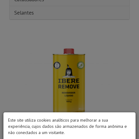
Selantes
Este site utiliza cookies analíticos para melhorar a sua
experiência, cujos dados são armazenados de forma anônima e
não conectados a um visitante.