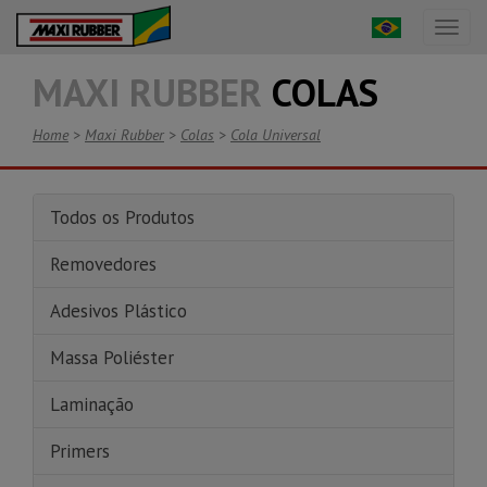
Toggl
naviga
MAXI RUBBER
COLAS
Home
>
Maxi Rubber
>
Colas
>
Cola Universal
Todos os Produtos
Removedores
Adesivos Plástico
Massa Poliéster
Laminação
Primers