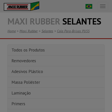
Toggl
naviga
MAXI RUBBER
SELANTES
Home
>
Maxi Rubber
>
Selantes
>
Cola Para-Brisas PU55
Todos os Produtos
Removedores
Adesivos Plástico
Massa Poliéster
Laminação
Primers