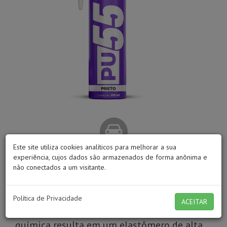
Este site utiliza cookies analíticos para melhorar a sua
experiência, cujos dados são armazenados de forma anônima e
não conectados a um visitante.
A Cola para Para-brisa PU55 Maxi Rubber é
um selante a base de poliuretano com cura
Política de Privacidade
ACEITAR
por umidade proveniente do ar, esta reação
química resulta em um elastômero de alta