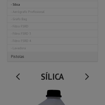
-
Sílica
-
Aerógrafo Profissional
-
Grafo Bag
-
Filtro FSRD
-
Filtro FSRD 3
-
Filtro FSRD 4
-
Lavadora
Pistolas
SÍLICA