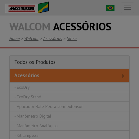
Toggl
naviga
WALCOM
ACESSÓRIOS
Home
>
Walcom
>
Acessórios
>
Sílica
Todos os Produtos
Acessórios
-
EcoDry
-
EcoDry Stand
-
Aplicador Bate Pedra sem extensor
-
Manômetro Digital
-
Manômetro Analógico
-
Kit Limpeza