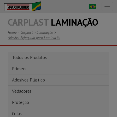
Toggl
naviga
CARPLAST
LAMINAÇÃO
Home
>
Carplast
>
Laminação
>
Adesivo Reforçado para Laminação
Todos os Produtos
Primers
Adesivos Plástico
Vedadores
Proteção
Colas