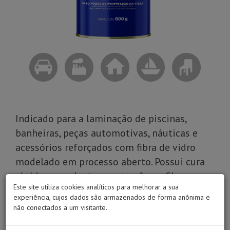
Indicado para a laminação de piscinas,
banheiras, peças automotivas, náuticas e
acessórios reforçados com fibra de vidro
modelado em processo aberto. Possui cura
rápida e excelente penetração na fibra.
Este site utiliza cookies analíticos para melhorar a sua
experiência, cujos dados são armazenados de forma anônima e
Modo de Usar
não conectados a um visitante.
Dicas