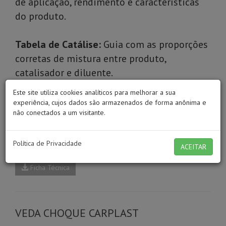
de aplicação, rendimento e características
do produto.
Tabela de Catálise:
Guia com as proporções
corretas de mistura entre produto,
catalisador e diluente.
Este site utiliza cookies analíticos para melhorar a sua
experiência, cujos dados são armazenados de forma anônima e
MASSA DE CALAFETAR
não conectados a um visitante.
Home
>
Carplast
>
Vedadores
>
Massa de Calafetar
Política de Privacidade
FDS - Massa de Calafetar
ACEITAR
Ficha Técnica
VEDA CHOQUE CARPLAST