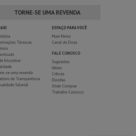
TORNE-SE UMA REVENDA
MAXI
ESPAÇO PARA VOCÊ
istória
Maxi News
ormações Técnicas
Canal de Dicas
êmios
FALE CONOSCO
wnloads
e Encontrar
Sugestões
alidade
Ideias
rne-se uma revenda
Críticas
atório de Transparência
Dúvidas
gualdade Salarial
Onde Comprar
Trabalhe Conosco