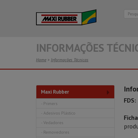
INFORMAÇÕES TÉCNI
Home
>
Informações Técnicas
Info
Maxi Rubber
FDS:
-
Primers
-
Adesivos Plástico
Ficha
-
Vedadores
prod
-
Removedores