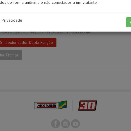
os de forma anônima e não conectados a um visitante.
e Privacidade
TURIZADOR DUPLA FUNÇÃO
Maxi Rubber
>
Proteção
>
Texturizador Dupla Função
 - Texturizador Dupla Função
ha Técnica