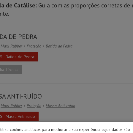
a de Catálise:
Guia com as proporções corretas de m
nte.
DA DE PEDRA
Maxi Rubber
>
Proteção
>
Batida de Pedra
 - Batida de Pedra
ha Técnica
SA ANTI-RUÍDO
Maxi Rubber
>
Proteção
>
Massa Anti-ruído
 - Massa Anti-ruído
ha Técnica
utiliza cookies analíticos para melhorar a sua experiência, cujos dados são