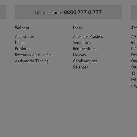
0800 777 0 777
Outros Estados
Walcom
Ibere
A 
Acessórios
Adesivos Plástico
A H
Dicas
Vedadores
Inf
Produtos
Removedores
Pr
Revendas Autorizadas
Massas
Do
Assistência Técnica
Catalisadores
Ond
Selantes
Qu
To
Rel
e I