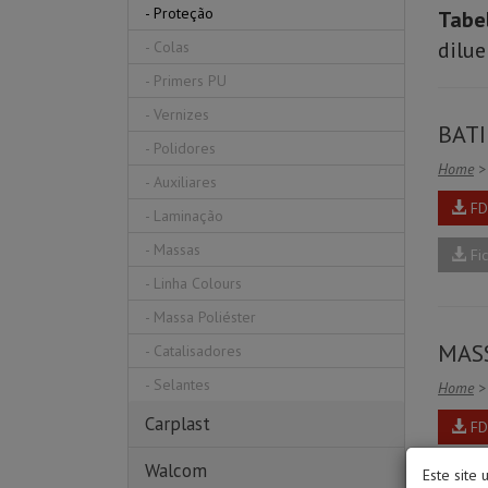
-
Proteção
Tabel
dilue
-
Colas
-
Primers PU
-
Vernizes
BATI
-
Polidores
Home
>
-
Auxiliares
FDS
-
Laminação
-
Massas
Fic
-
Linha Colours
-
Massa Poliéster
MAS
-
Catalisadores
-
Selantes
Home
>
Carplast
FDS
Walcom
Fic
Este site 