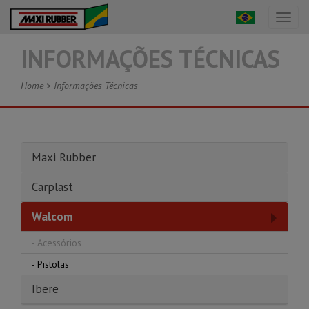
Toggl
naviga
INFORMAÇÕES TÉCNICAS
Home
>
Informações Técnicas
Maxi Rubber
Carplast
Walcom
-
Acessórios
-
Pistolas
Ibere