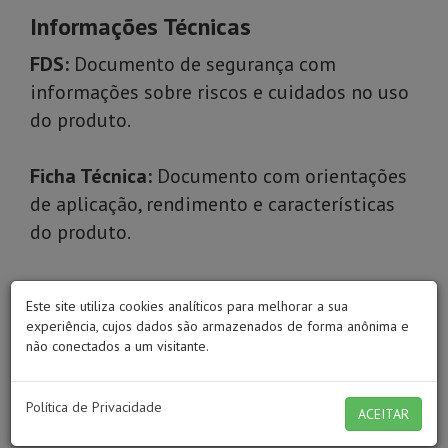
Informações Técnicas
FDS:
Documento de segurança com
informações sobre riscos e cuidados no uso
do produto.
Ficha Técnica:
Documento com orientações
de aplicação, rendimento e características
do produto.
Tabela de Catálise:
Guia com as proporções
Este site utiliza cookies analíticos para melhorar a sua
corretas de mistura entre produto,
experiência, cujos dados são armazenados de forma anônima e
catalisador e diluente.
não conectados a um visitante.
Política de Privacidade
ACEITAR